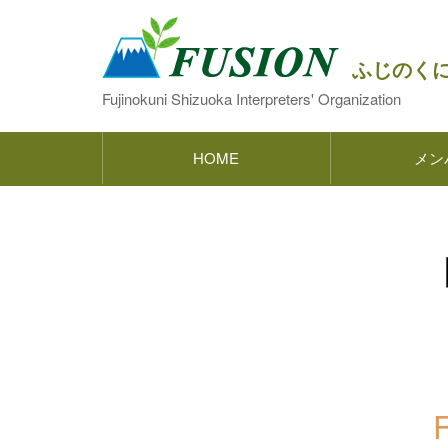
ふじのく
Fujinokuni Shizuoka Interpreters' Organization
HOME
メン