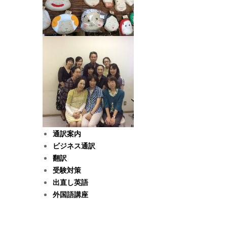
通訳案内
ビジネス通訳
翻訳
受験対策
出直し英語
外国語講座