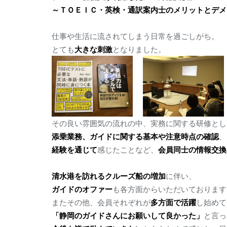
～ＴＯＥＩＣ・英検・通訳案内士のメリットとデメ
仕事や生活に流されてしまう日常を過ごしがち。
とても
大きな刺激
となりました。
その良い雰囲気の流れの中、実務に関する研修とし
添乗業務、ガイドに関する基本や注意時点の確認
、
経験を通じて
感じたことなど、
会員同士の情報交換
清水港を訪れるクルーズ船の増加
に伴い、
ガイドのオファー
も各方面からいただいております
またその他、会員それぞれが
多方面で活躍
し始めて
「静岡のガイドさんにお願いして良かった」
と言っ