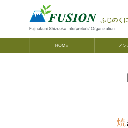
ふじのく
Fujinokuni Shizuoka Interpreters' Organization
HOME
メン